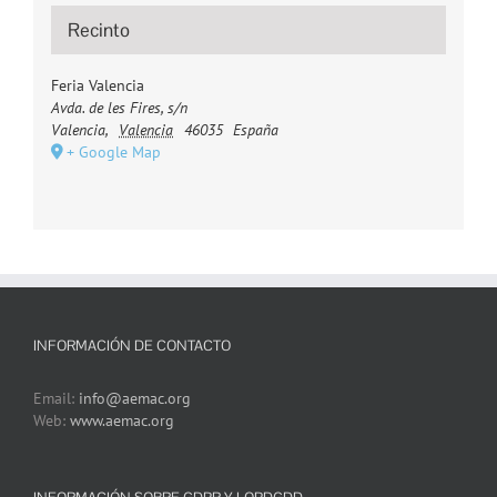
Recinto
Feria Valencia
Avda. de les Fires, s/n
Valencia
,
Valencia
46035
España
+ Google Map
INFORMACIÓN DE CONTACTO
Email:
info@aemac.org
Web:
www.aemac.org