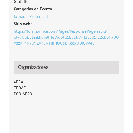
Gratuito
Categorías de Evento:
Jornada
,
Presencial
Sitio web:
https://forms.office.com/Pages/ResponsePage.aspx?
id=5OqEptesLkqm8NqLVg6tGSL81blN_LJLp0S_z2cDSHxUO
VgzRThNV09ZVk5NTjhHQU5BRkk5QUI0Vy4u
Organizadores
AERA
TEDAE
ECO AERO