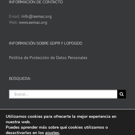
INFORMACIÓN DE CONTACTO
Email:
info@aemac.org
Web:
www.aemac.org
INFORMACIÓN SOBRE GDPR Y LOPDGDD
Política de Protección de Datos Personales
BÚSQUEDA:
Buscar:
Utilizamos cookies para ofrecerte la mejor experiencia en
nuestra web.
Puedes aprender más sobre qué cookies utilizamos o
desactivarlas en los
ajustes
.
Copyright 2020 AEMAC | All Rights Reserved