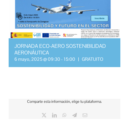
JORNADA ECO-AERO SOSTENIBILIDAD
AERONÁUTICA
6 mayo, 2025 @ 09:30
-
15:00
|
GRATUITO
Comparte esta información, elige tu plataforma.
X
LinkedIn
WhatsApp
Telegram
Correo
electrónico