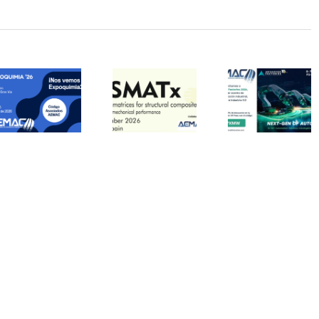
AEMAC
AEMAC con
MATCOMP
colabora en la
ADVANCED
se celebrará
segunda
FACTORIES
Madrid, en 
edición de
2026
ETSIAE
SUSMATx2026