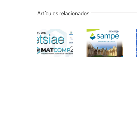
Artículos relacionados
AEMAC
MATCOMP27
AEMAC
colabora en el
se celebrará en
colabora con
Congreso
Madrid, en la
EXPOQUIMIA
SAMPE
ETSIAE
– EQUIPLAST
Europe 26