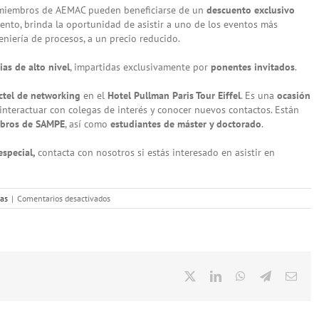
s miembros de AEMAC pueden beneficiarse de un
descuento exclusivo
uento, brinda la oportunidad de asistir a uno de los eventos más
niería de procesos, a un precio reducido.
as de alto nivel
, impartidas exclusivamente por
ponentes invitados
.
ctel de networking
en el
Hotel Pullman Paris Tour Eiffel
. Es una
ocasión
 interactuar con colegas de interés y conocer nuevos contactos. Están
bros de SAMPE
, así como
estudiantes de máster y doctorado
.
especial,
contacta con nosotros si estás interesado en asistir en
en
das
|
Comentarios desactivados
SAMPE
SUMMIT
en
Paris
con
descuento
X
LinkedIn
WhatsApp
Telegram
Corr
para
elect
asociados
AEMAC