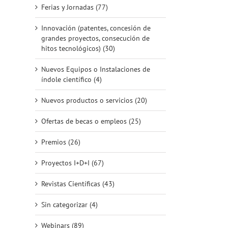
Ferias y Jornadas (77)
Innovación (patentes, concesión de
grandes proyectos, consecución de
hitos tecnológicos) (30)
AEMAC
A
27
AEMAC
Nuevos Equipos o Instalaciones de
colabora en el
colab
 en
colabora con
índole científico (4)
Congreso
s
la
EXPOQUIMIA
SAMPE
edi
– EQUIPLAST
Nuevos productos o servicios (20)
Europe 26
SUSM
Ofertas de becas o empleos (25)
Premios (26)
Proyectos I+D+I (67)
Revistas Científicas (43)
Sin categorizar (4)
Webinars (89)