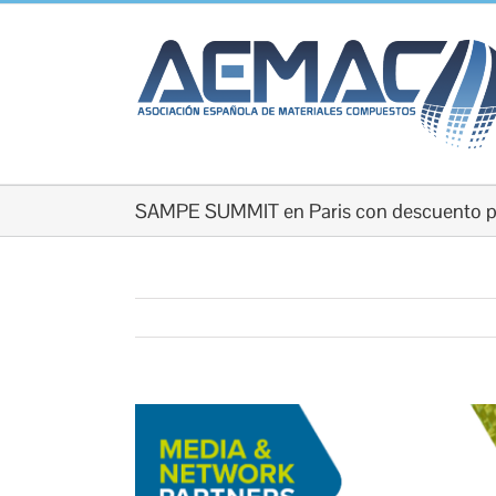
Saltar
al
contenido
SAMPE SUMMIT en Paris con descuento 
Ver
imagen
más
grande