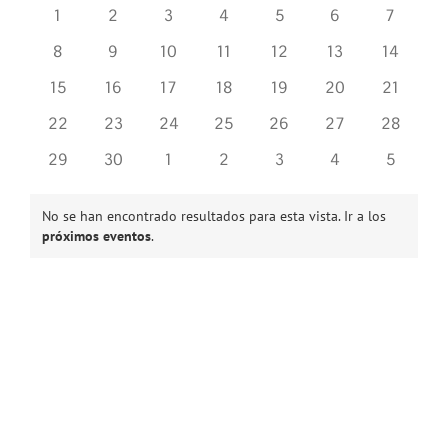
fecha.
de
0
0
0
0
0
0
0
1
2
3
4
5
6
7
Eventos
eventos
eventos
eventos
eventos
eventos
eventos
eventos
0
0
0
0
0
0
0
8
9
10
11
12
13
14
eventos
eventos
eventos
eventos
eventos
eventos
eventos
0
0
0
0
0
0
0
15
16
17
18
19
20
21
eventos
eventos
eventos
eventos
eventos
eventos
eventos
0
0
0
0
0
0
0
22
23
24
25
26
27
28
eventos
eventos
eventos
eventos
eventos
eventos
eventos
0
0
0
0
0
0
0
29
30
1
2
3
4
5
eventos
eventos
eventos
eventos
eventos
eventos
eventos
No se han encontrado resultados para esta vista. Ir a los
Aviso
próximos eventos
.