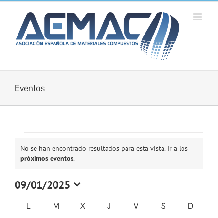
Saltar
al
contenido
Eventos
Eventos
No se han encontrado resultados para esta vista. Ir a los
Aviso
próximos eventos
.
09/01/2025
Selecciona
la
Calendario
L
LUNES
M
MARTES
X
MIÉRCOLES
J
JUEVES
V
VIERNES
S
SÁBADO
D
DOMI