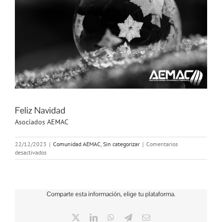
Feliz Navidad
Asociados AEMAC
22/12/2023
|
Comunidad AEMAC
,
Sin categorizar
|
Comentarios
en
desactivados
Feliz
Navidad
Comparte esta información, elige tu plataforma.
X
LinkedIn
WhatsApp
Telegram
Correo