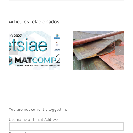
electrónico
Artículos relacionados
REWIND demuestra el
potencial de las palas
AEMAC se reúne con
en
eólicas retiradas como
sus asociados en
nuevos recursos
Expoquimia y Equiplast
industriales
You are not currently logged in.
Username or Email Address: