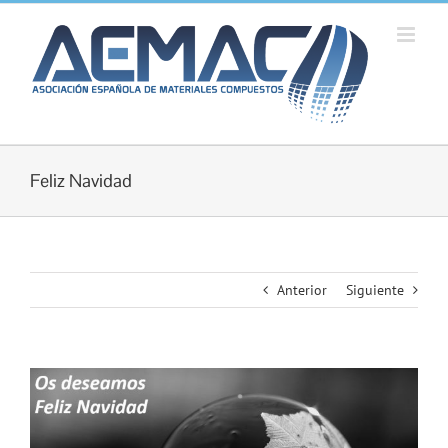
Saltar
al
contenido
Feliz Navidad
Anterior
Siguiente
Ver
imagen
más
grande