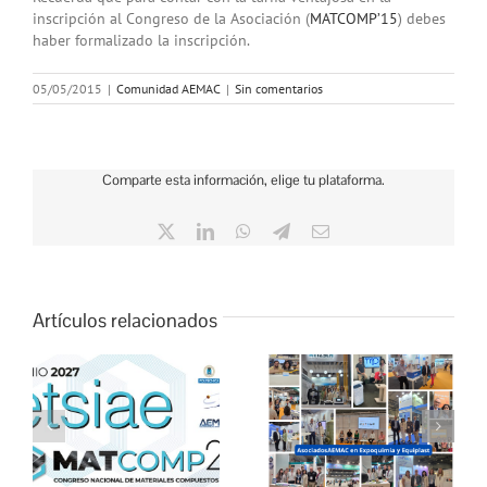
inscripción al Congreso de la Asociación (
MATCOMP’15
) debes
haber formalizado la inscripción.
05/05/2015
|
Comunidad AEMAC
|
Sin comentarios
Comparte esta información, elige tu plataforma.
X
LinkedIn
WhatsApp
Telegram
Correo
electrónico
Artículos relacionados
AEMAC se reúne con
en
sus asociados en
Expoquimia y Equiplast