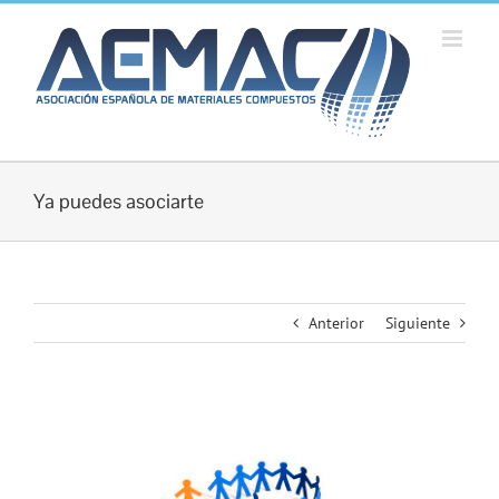
Saltar
al
contenido
Ya puedes asociarte
Anterior
Siguiente
Ver
imagen
más
grande